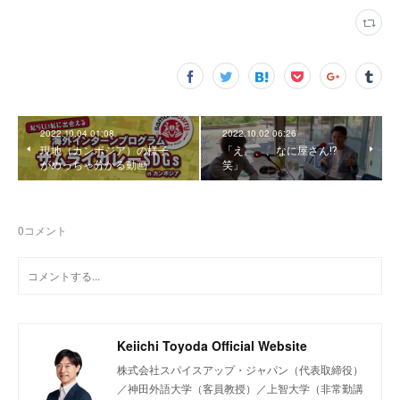
2022.10.04 01:08
2022.10.02 06:26
現地（カンボジア）の様子
「え、、、なに屋さん⁉️
がめっちゃ分かる動画
笑」
0
コメント
Keiichi Toyoda Official Website
株式会社スパイスアップ・ジャパン（代表取締役）
／神田外語大学（客員教授）／上智大学（非常勤講