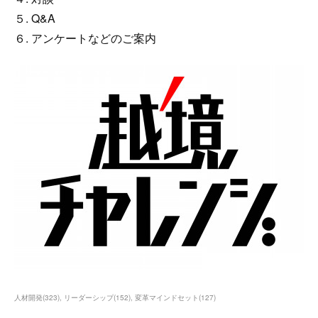
５. Q&A
６. アンケートなどのご案内
人材開発
(
323
)
リーダーシップ
(
152
)
変革マインドセット
(
127
)