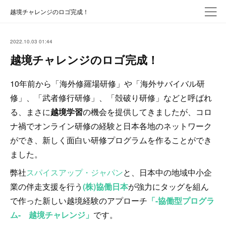
越境チャレンジのロゴ完成！
2022.10.03 01:44
越境チャレンジのロゴ完成！
10年前から「海外修羅場研修」や「海外サバイバル研
修」、「武者修行研修」、「殻破り研修」などと呼ばれ
る、まさに
越境学習
の機会を提供してきましたが、コロ
ナ禍でオンライン研修の経験と日本各地のネットワーク
ができ、新しく面白い研修プログラムを作ることができ
ました。
弊社
スパイスアップ・ジャパン
と、日本中の地域中小企
業の伴走支援を行う
(株)協働日本
が強力にタッグを組ん
で作った新しい越境経験のアプローチ
「-協働型プログラ
ム- 越境チャレンジ」
です。