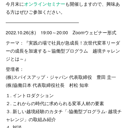
今月末に
オンラインセミナー
も開催しますので、興味あ
る方はぜひご参加ください。
————————————————
2022.10.26(水) 19:00～20:00 Zoomウェビナー形式
テーマ：『実践の場で社員が急成長！次世代変革リーダ
ーの成長を加速する～協働型プログラム 越境チャレン
ジとは～』
登壇者：
(株)スパイスアップ・ジャパン 代表取締役 豊田 圭一
(株)協働日本 代表取締役社長 村松 知幸
１. イントロダクション
２. これからの時代に求められる変革人材の要素
３. 新しい越境経験のカタチ「-協働型プログラム- 越境チ
ャレンジ」の取組み紹介
４. 対談