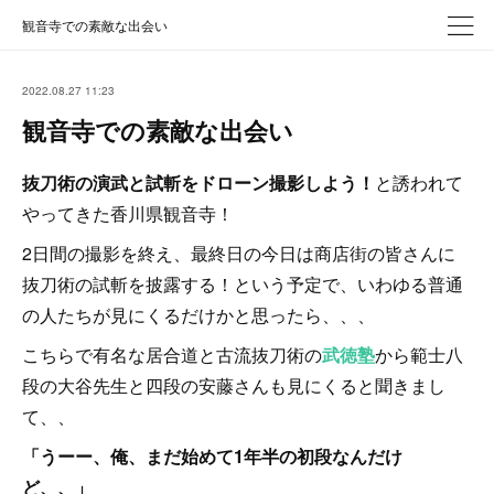
観音寺での素敵な出会い
2022.08.27 11:23
観音寺での素敵な出会い
抜刀術の演武と試斬をドローン撮影しよう！
と誘われて
やってきた香川県観音寺！
2日間の撮影を終え、最終日の今日は商店街の皆さんに
抜刀術の試斬を披露する！という予定で、いわゆる普通
の人たちが見にくるだけかと思ったら、、、
こちらで有名な居合道と古流抜刀術の
武徳塾
から範士八
段の大谷先生と四段の安藤さんも見にくると聞きまし
て、、
「うーー、俺、まだ始めて1年半の初段なんだけ
ど、、」