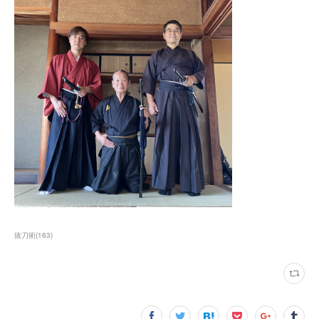
抜刀術
(
163
)