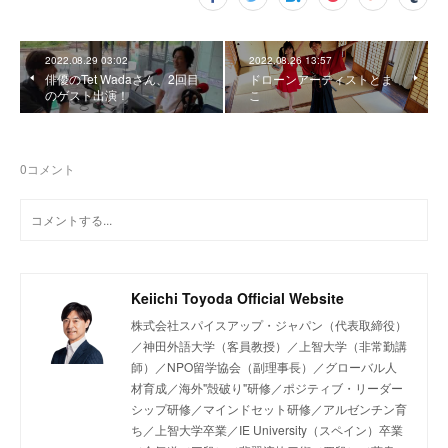
2022.08.29 03:02
2022.08.26 13:57
俳優のTet Wadaさん、2回目
ドローンアーティストとま
のゲスト出演！
こ
0
コメント
Keiichi Toyoda Official Website
株式会社スパイスアップ・ジャパン（代表取締役）
／神田外語大学（客員教授）／上智大学（非常勤講
師）／NPO留学協会（副理事長）／グローバル人
材育成／海外"殻破り"研修／ポジティブ・リーダー
シップ研修／マインドセット研修／アルゼンチン育
ち／上智大学卒業／IE University（スペイン）卒業