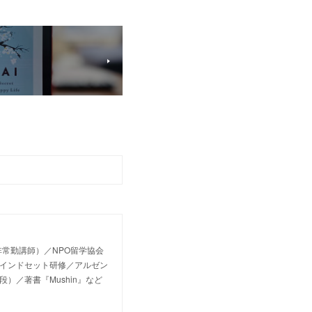
常勤講師）／NPO留学協会
マインドセット研修／アルゼン
段）／著書『Mushin』など