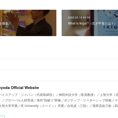
2022.03.13 04:35
を撮影！
What is Ikigai?（生き甲斐とは？）
oyoda Official Website
パイスアップ・ジャパン（代表取締役）／神田外語大学（客員教授）／上智大学（非
）／グローバル人材育成／海外"殻破り"研修／ポジティブ・リーダーシップ研修／
智大学卒業／IE University（スペイン）卒業／合気道（三段）／翡翠流抜刀術（四