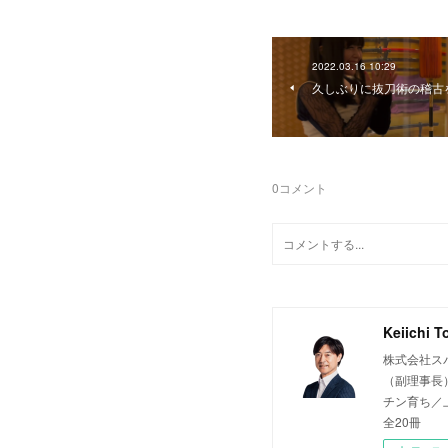
2022.03.16 10:29
久しぶりに抜刀術の稽古
0
コメント
Keiichi T
株式会社ス
（副理事長
チン育ち／上
全20冊