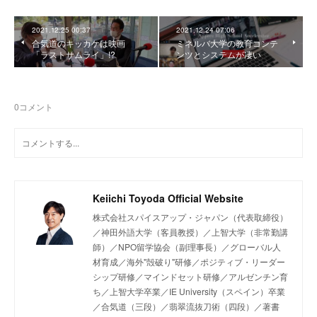
2021.12.25 00:37
2021.12.24 07:06
合気道のキッカケは映画
ミネルバ大学の教育コンテ
「ラストサムライ」!?
ンツとシステムが凄い
0
コメント
Keiichi Toyoda Official Website
株式会社スパイスアップ・ジャパン（代表取締役）
／神田外語大学（客員教授）／上智大学（非常勤講
師）／NPO留学協会（副理事長）／グローバル人
材育成／海外"殻破り"研修／ポジティブ・リーダー
シップ研修／マインドセット研修／アルゼンチン育
ち／上智大学卒業／IE University（スペイン）卒業
／合気道（三段）／翡翠流抜刀術（四段）／著書