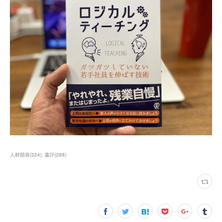
人材開発
(
324
)
書評
(
288
)