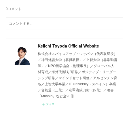
0
コメント
Keiichi Toyoda Official Website
株式会社スパイスアップ・ジャパン（代表取締役）
／神田外語大学（客員教授）／上智大学（非常勤講
師）／NPO留学協会（副理事長）／グローバル人
材育成／海外"殻破り"研修／ポジティブ・リーダー
シップ研修／マインドセット研修／アルゼンチン育
ち／上智大学卒業／IE University（スペイン）卒業
／合気道（三段）／翡翠流抜刀術（四段）／著書
『Mushin』など全20冊
フォロー