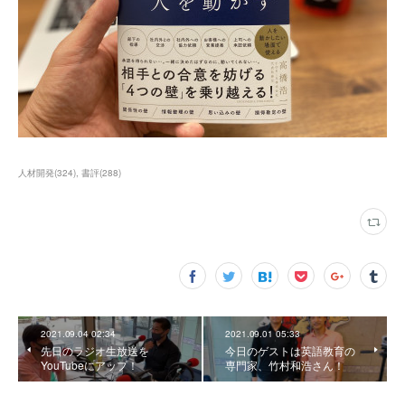
人材開発
(
324
)
書評
(
288
)
2021.09.04 02:34
2021.09.01 05:33
先日のラジオ生放送を
今日のゲストは英語教育の
YouTubeにアップ！
専門家、竹村和浩さん！