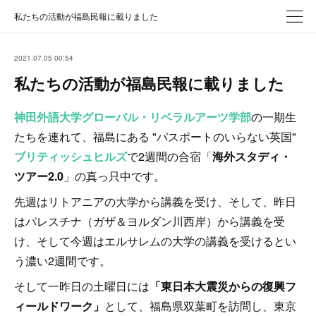
私たちの活動が福島民報に載りました
2021.07.05 00:54
私たちの活動が福島民報に載りました
神田外語大学グローバル・リベラルアーツ学部
の一期生
たちを連れて、福島にある "パスポートのいらない英国"
ブリティッシュヒルズ
で2週間の合宿「
海外スタディ・
ツアー2.0
」の真っ只中です。
先週はリトアニアの大学から講義を受け、そして、昨日
はパレスチナ（ガザ＆ヨルダン川西岸）から講義を受
け、そして今週はエルサレムの大学の講義を受けるとい
う濃い2週間です。
そして一昨日の土曜日には
「東日本大震災からの復興フ
ィールドワーク」
として、福島県双葉町を訪問し、東京